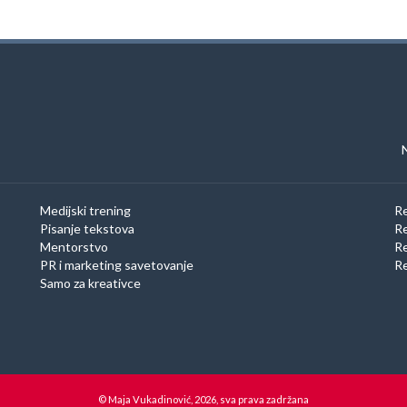
Medijski trening
Re
Pisanje tekstova
Re
Mentorstvo
Re
PR i marketing savetovanje
Re
Samo za kreativce
© Maja Vukadinović, 2026, sva prava zadržana