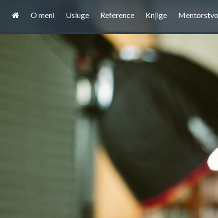
O meni
Usluge
Reference
Knjige
Mentorstv