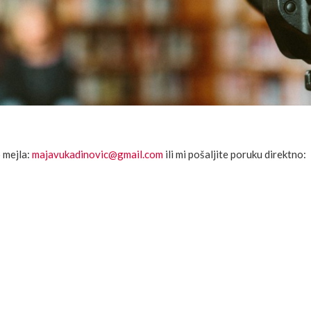
o mejla:
majavukadinovic@gmail.com
ili mi pošaljite poruku direktno: